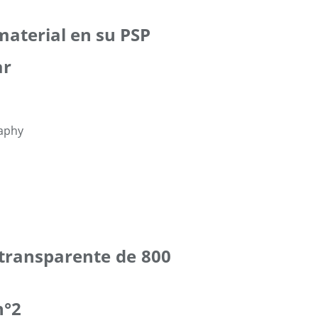
 material en su PSP
ar
 transparente de 800
n°2