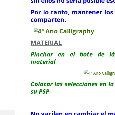
sin ellos no sería posible esc
Por lo tanto, mantener los 
comparten.
MATERIAL
Pinchar en el bote de lá
material
Colocar las selecciones en l
su PSP
No vacilen en cambiar el m