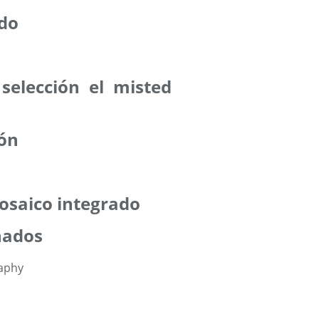
odo
selección el misted
ión
Mosaico integrado
nados