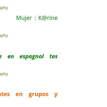
ica Mujer : K@rine
re en espagnol tes
antes en grupos y