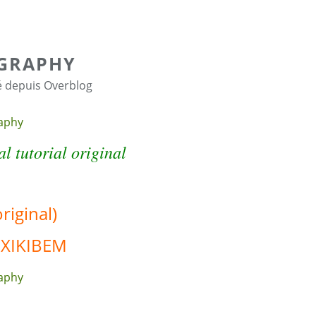
IGRAPHY
é depuis Overblog
l tutorial original
original)
OXIKIBEM