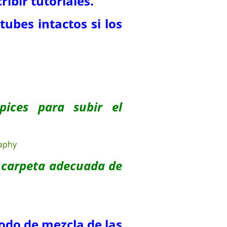
ribir tutoriales.
tubes intactos si los
pices para subir el
a carpeta adecuada de
odo de mezcla de las