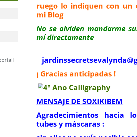
ruego lo indiquen con un 
mi Blog
No se olviden mandarme su
mí
directamente
jardinssecretse
valynda@g
portail
¡ Gracias anticipadas !
MENSAJE DE SOXIKIBEM
Agradecimientos hacia l
tubes y máscaras :