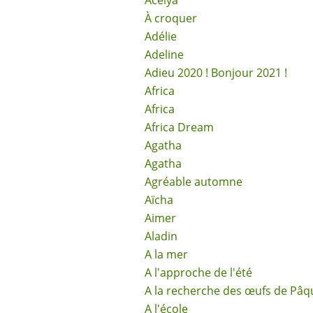
Acélya
À croquer
Adélie
Adeline
Adieu 2020 ! Bonjour 2021 !
Africa
Africa
Africa Dream
Agatha
Agatha
Agréable automne
Aïcha
Aimer
Aladin
A la mer
A l'approche de l'été
A la recherche des œufs de Pâq
A l'école