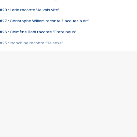
28 : Lorie raconte "Je vais vite"
#27 : Christophe Willem raconte "Jacques a dit"
#26 : Chimène Badi raconte "Entre nous"
#25 : Indochine raconte "3e sexe"
#24 : Zaho raconte "C'est chelou"
#23 : Patrick Bruel raconte "Au café des délices"
#22 : Kyo raconte "Le chemin"
#21 : Nolwenn Leroy raconte "Cassé"
#20 : Patrick Hernandez raconte "Born to be alive"
#19 : Lorie raconte "Près de moi"
#18 : Michael Jones raconte "A nos actes manqués" (avec Jean-Jacque
#17 : Khaled raconte "Aïcha"