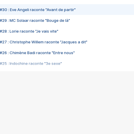
#30 : Eve Angeli raconte "Avant de partir"
#29 : MC Solaar raconte "Bouge de là"
28 : Lorie raconte "Je vais vite"
#27 : Christophe Willem raconte "Jacques a dit"
#26 : Chimène Badi raconte "Entre nous"
#25 : Indochine raconte "3e sexe"
#24 : Zaho raconte "C'est chelou"
#23 : Patrick Bruel raconte "Au café des délices"
#22 : Kyo raconte "Le chemin"
#21 : Nolwenn Leroy raconte "Cassé"
#20 : Patrick Hernandez raconte "Born to be alive"
#19 : Lorie raconte "Près de moi"