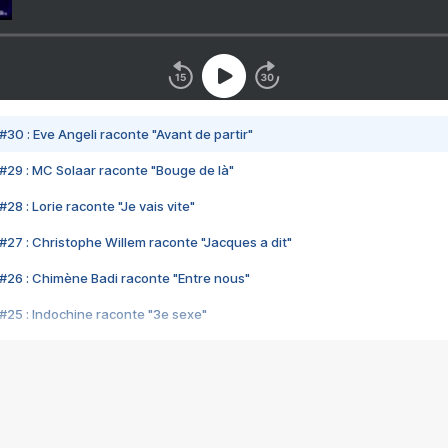
#30 : Eve Angeli raconte "Avant de partir"
#29 : MC Solaar raconte "Bouge de là"
28 : Lorie raconte "Je vais vite"
#27 : Christophe Willem raconte "Jacques a dit"
#26 : Chimène Badi raconte "Entre nous"
#25 : Indochine raconte "3e sexe"
#24 : Zaho raconte "C'est chelou"
#23 : Patrick Bruel raconte "Au café des délices"
#22 : Kyo raconte "Le chemin"