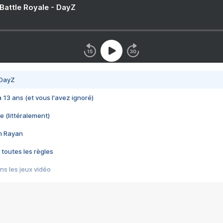
 Battle Royale - DayZ
 DayZ
 a 13 ans (et vous l'avez ignoré)
e (littéralement)
im Rayan
 toutes les règles
s les jeux vidéo
us choquant de Rockstar ? - Le scandale BULLY
e plus moche de Steam