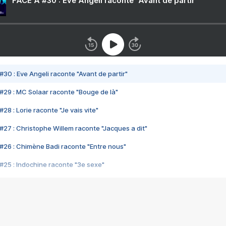
FACE A #30 : Eve Angeli raconte "Avant de partir"
#30 : Eve Angeli raconte "Avant de partir"
#29 : MC Solaar raconte "Bouge de là"
28 : Lorie raconte "Je vais vite"
#27 : Christophe Willem raconte "Jacques a dit"
#26 : Chimène Badi raconte "Entre nous"
#25 : Indochine raconte "3e sexe"
#24 : Zaho raconte "C'est chelou"
#23 : Patrick Bruel raconte "Au café des délices"
#22 : Kyo raconte "Le chemin"