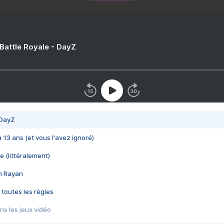
 Battle Royale - DayZ
 DayZ
 a 13 ans (et vous l'avez ignoré)
e (littéralement)
im Rayan
 toutes les règles
s les jeux vidéo