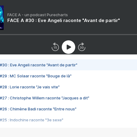
FACE A - un podcast Purecharts
FACE A #30 : Eve Angeli raconte "Avant de partir"
#30 : Eve Angeli raconte "Avant de partir"
#29 : MC Solaar raconte "Bouge de là"
28 : Lorie raconte "Je vais vite"
#27 : Christophe Willem raconte "Jacques a dit"
#26 : Chimène Badi raconte "Entre nous"
#25 : Indochine raconte "3e sexe"
#24 : Zaho raconte "C'est chelou"