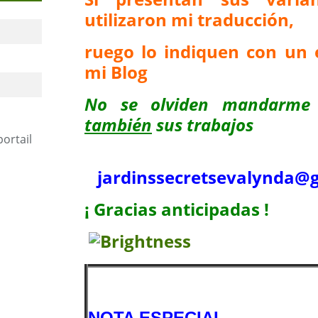
utilizaron mi traducción,
ruego lo indiquen con un 
mi Blog
No se olviden mandarme
también
sus trabajos
portail
jardinssecretse
valynda@g
¡ Gracias anticipadas !
NOTA ESPECIAL