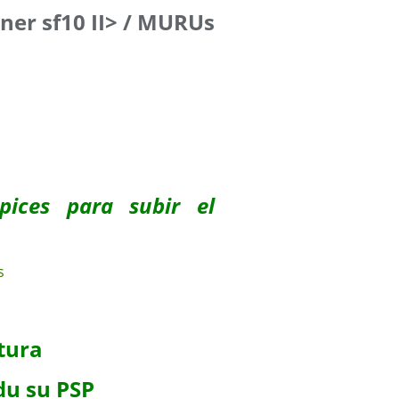
ner sf10 II> / MURUs
pices para subir el
xtura
du su PSP