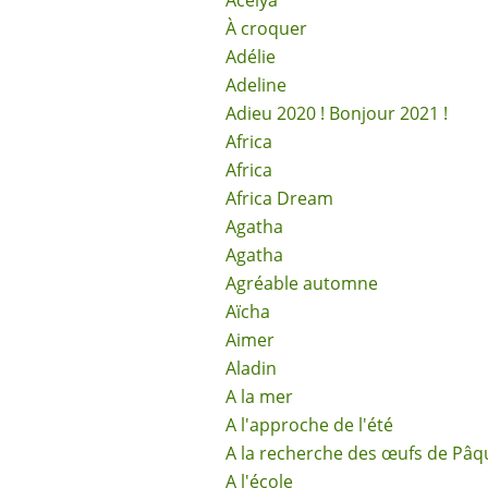
Acélya
À croquer
Adélie
Adeline
Adieu 2020 ! Bonjour 2021 !
Africa
Africa
Africa Dream
Agatha
Agatha
Agréable automne
Aïcha
Aimer
Aladin
A la mer
A l'approche de l'été
A la recherche des œufs de Pâq
A l'école