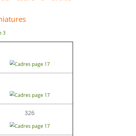
niatures
326