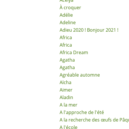
Acélya
À croquer
Adélie
Adeline
Adieu 2020 ! Bonjour 2021 !
Africa
Africa
Africa Dream
Agatha
Agatha
Agréable automne
Aïcha
Aimer
Aladin
A la mer
A l'approche de l'été
A la recherche des œufs de Pâq
A l'école