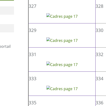
327
328
329
330
portail
331
332
333
334
335
336