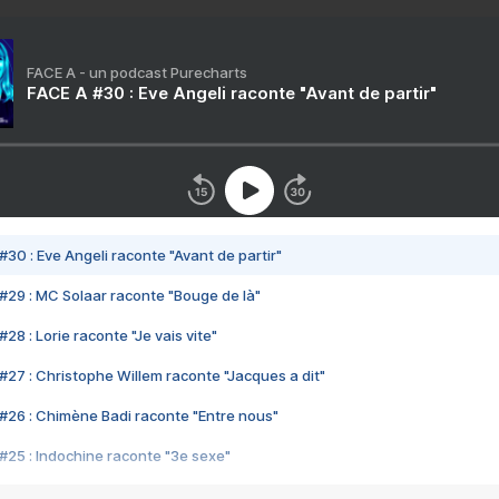
FACE A - un podcast Purecharts
FACE A #30 : Eve Angeli raconte "Avant de partir"
#30 : Eve Angeli raconte "Avant de partir"
#29 : MC Solaar raconte "Bouge de là"
28 : Lorie raconte "Je vais vite"
#27 : Christophe Willem raconte "Jacques a dit"
#26 : Chimène Badi raconte "Entre nous"
#25 : Indochine raconte "3e sexe"
#24 : Zaho raconte "C'est chelou"