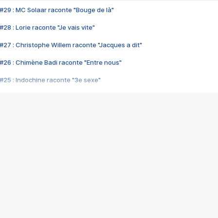
#29 : MC Solaar raconte "Bouge de là"
28 : Lorie raconte "Je vais vite"
#27 : Christophe Willem raconte "Jacques a dit"
#26 : Chimène Badi raconte "Entre nous"
#25 : Indochine raconte "3e sexe"
#24 : Zaho raconte "C'est chelou"
#23 : Patrick Bruel raconte "Au café des délices"
#22 : Kyo raconte "Le chemin"
#21 : Nolwenn Leroy raconte "Cassé"
#20 : Patrick Hernandez raconte "Born to be alive"
#19 : Lorie raconte "Près de moi"
#18 : Michael Jones raconte "A nos actes manqués" (avec Jean-Jacque