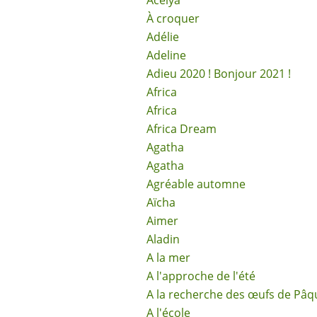
Acélya
À croquer
Adélie
Adeline
Adieu 2020 ! Bonjour 2021 !
Africa
Africa
Africa Dream
Agatha
Agatha
Agréable automne
Aïcha
Aimer
Aladin
A la mer
A l'approche de l'été
A la recherche des œufs de Pâq
A l'école