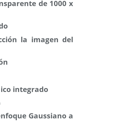
ansparente de 1000 x
odo
cción la imagen del
ión
aico integrado
senfoque Gaussiano a