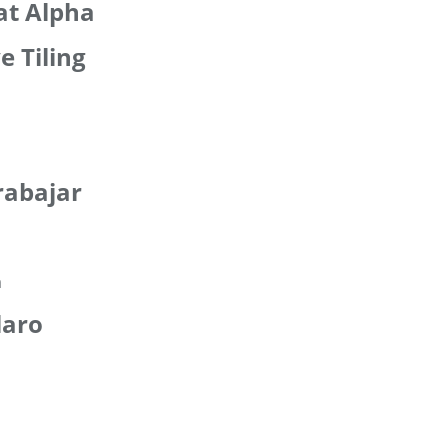
at Alpha
e Tiling
trabajar
laro