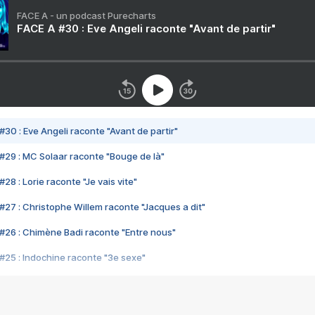
FACE A - un podcast Purecharts
FACE A #30 : Eve Angeli raconte "Avant de partir"
#30 : Eve Angeli raconte "Avant de partir"
#29 : MC Solaar raconte "Bouge de là"
28 : Lorie raconte "Je vais vite"
#27 : Christophe Willem raconte "Jacques a dit"
#26 : Chimène Badi raconte "Entre nous"
#25 : Indochine raconte "3e sexe"
#24 : Zaho raconte "C'est chelou"
#23 : Patrick Bruel raconte "Au café des délices"