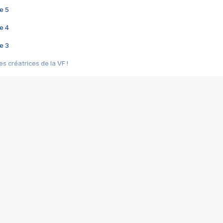
e 5
e 4
e 3
s créatrices de la VF !
e 2
e 1
e Mektoub My Love arrive enfin ! Rencontre avec Shaïn Boumedine et Sal
i : après Toni en famille
elle réalise le bouleversant Dites lui que je l'aime
ais ! Rencontre autour de Vie privée de Rebecca Zlotowski
 de Marguerite, Grave... Rencontre avec Ella Rumpf
 Les Rêveurs, un film intime sur la santé mentale