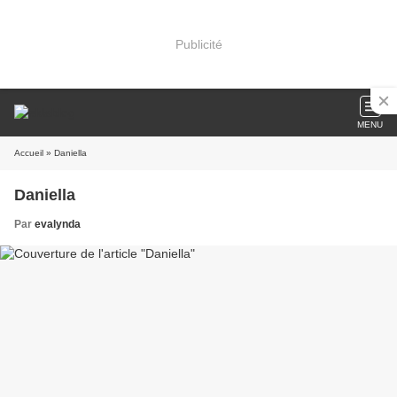
Publicité
MENU
Accueil
» Daniella
Daniella
Par
evalynda