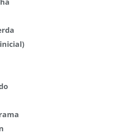
cha
ierda
nicial)
odo
trama
ón