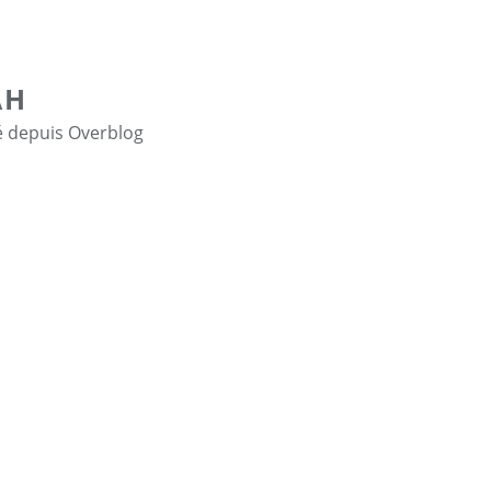
AH
é depuis Overblog