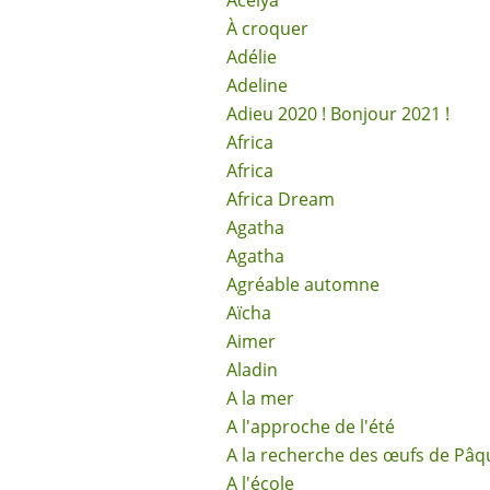
Acélya
À croquer
Adélie
Adeline
Adieu 2020 ! Bonjour 2021 !
Africa
Africa
Africa Dream
Agatha
Agatha
Agréable automne
Aïcha
Aimer
Aladin
A la mer
A l'approche de l'été
A la recherche des œufs de Pâq
A l'école