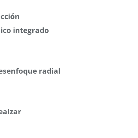
ección
aico integrado
Desenfoque radial
Realzar