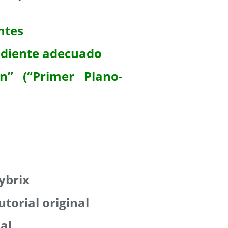
ntes
adiente adecuado
an” (“Primer Plano-
ybrix
utorial original
ial