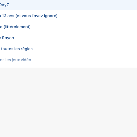
 DayZ
 a 13 ans (et vous l'avez ignoré)
e (littéralement)
im Rayan
 toutes les règles
s les jeux vidéo
us choquant de Rockstar ? - Le scandale BULLY
e plus moche de Steam
du RÊVE tourne au CAUCHEMAR
pendant 8 heures
it… à tort
umiliés par un jeu vidéo
ire - Final Fantasy 8