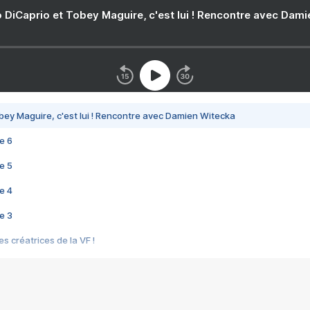
 DiCaprio et Tobey Maguire, c'est lui ! Rencontre avec Dam
bey Maguire, c'est lui ! Rencontre avec Damien Witecka
e 6
e 5
e 4
e 3
s créatrices de la VF !
e 2
e 1