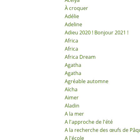
Acélya
À croquer
Adélie
Adeline
Adieu 2020 ! Bonjour 2021 !
Africa
Africa
Africa Dream
Agatha
Agatha
Agréable automne
Aïcha
Aimer
Aladin
A la mer
A l'approche de l'été
A la recherche des œufs de Pâq
A l'école