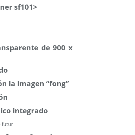
gner sf101>
ansparente de 900 x
odo
ión la imagen “fong”
ión
aico integrado