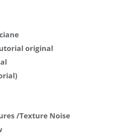
yciane
utorial original
ial
orial)
ures /Texture Noise
w