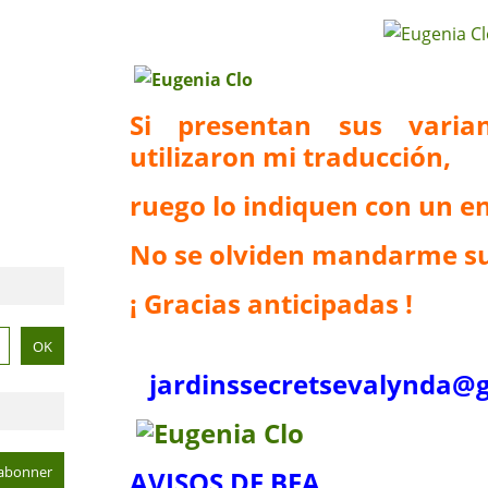
Si presentan sus vari
utilizaron mi traducción,
ruego lo indiquen con un en
No se olviden mandarme su
¡ Gracias anticipadas !
jardinssecretse
valynda@g
AVISOS DE BEA