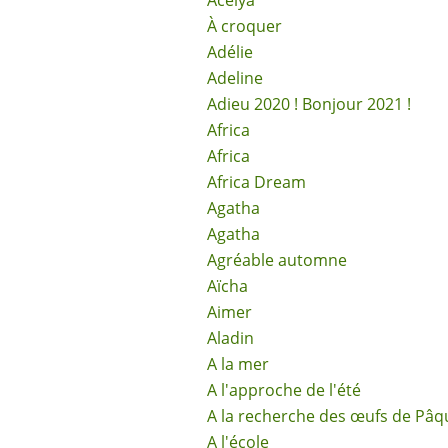
Acélya
À croquer
Adélie
Adeline
Adieu 2020 ! Bonjour 2021 !
Africa
Africa
Africa Dream
Agatha
Agatha
Agréable automne
Aïcha
Aimer
Aladin
A la mer
A l'approche de l'été
A la recherche des œufs de Pâq
A l'école