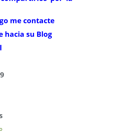
ego me contacte
e hacia su Blog
l
19
s