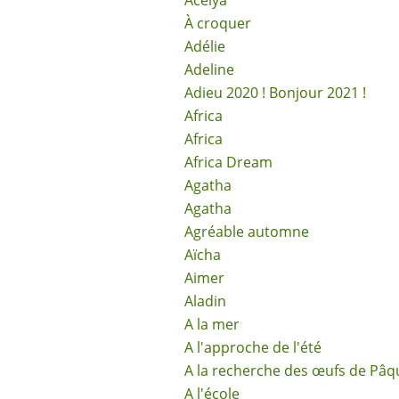
Acélya
À croquer
Adélie
Adeline
Adieu 2020 ! Bonjour 2021 !
Africa
Africa
Africa Dream
Agatha
Agatha
Agréable automne
Aïcha
Aimer
Aladin
A la mer
A l'approche de l'été
A la recherche des œufs de Pâq
A l'école