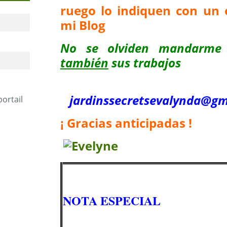
ruego lo indiquen con un 
mi Blog
No se olviden mandarme
también
sus trabajos
jardinssecretse
valynda@gm
portail
¡ Gracias anticipadas !
NOTA ESPECIAL