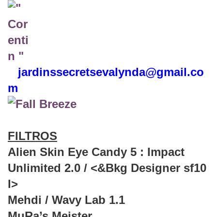
jardinssecretse
valynda@gmail.co
m
FILTROS
Alien Skin Eye Candy 5 : Impact
Unlimited 2.0 / <&Bkg Designer sf10
I>
Mehdi / Wavy Lab 1.1
MuRa’s Meister