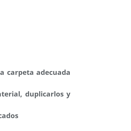
 la carpeta adecuada
erial, duplicarlos y
cados