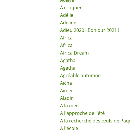
Acélya
À croquer
Adélie
Adeline
Adieu 2020 ! Bonjour 2021 !
Africa
Africa
Africa Dream
Agatha
Agatha
Agréable automne
Aïcha
Aimer
Aladin
A la mer
A l'approche de l'été
A la recherche des œufs de Pâq
A l'école