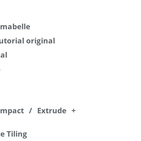
imabelle
utorial original
ial
Impact / Extrude +
e Tiling