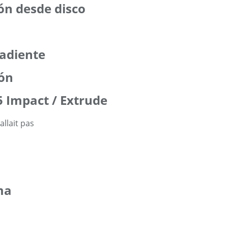
ión desde disco
radiente
ión
5 Impact / Extrude
ma