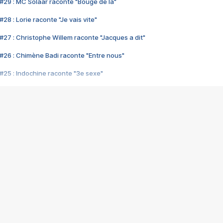
#29 : MC Solaar raconte "Bouge de là"
28 : Lorie raconte "Je vais vite"
#27 : Christophe Willem raconte "Jacques a dit"
#26 : Chimène Badi raconte "Entre nous"
#25 : Indochine raconte "3e sexe"
#24 : Zaho raconte "C'est chelou"
#23 : Patrick Bruel raconte "Au café des délices"
#22 : Kyo raconte "Le chemin"
#21 : Nolwenn Leroy raconte "Cassé"
#20 : Patrick Hernandez raconte "Born to be alive"
#19 : Lorie raconte "Près de moi"
#18 : Michael Jones raconte "A nos actes manqués" (avec Jean-Jacque
#17 : Khaled raconte "Aïcha"