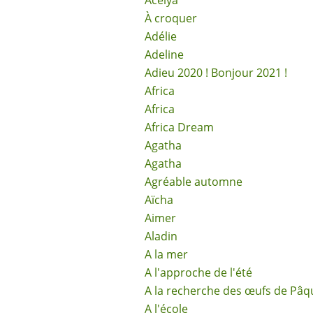
Acélya
À croquer
Adélie
Adeline
Adieu 2020 ! Bonjour 2021 !
Africa
Africa
Africa Dream
Agatha
Agatha
Agréable automne
Aïcha
Aimer
Aladin
A la mer
A l'approche de l'été
A la recherche des œufs de Pâq
A l'école