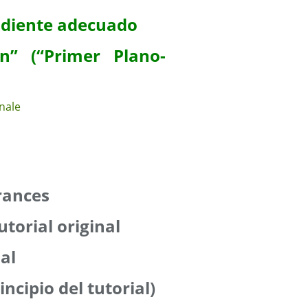
adiente adecuado
an” (“Primer Plano-
rances
utorial original
ial
incipio del tutorial)