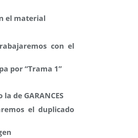
en el material
 trabajaremos con el
pa por “Trama 1”
 o la de GARANCES
zaremos el duplicado
agen