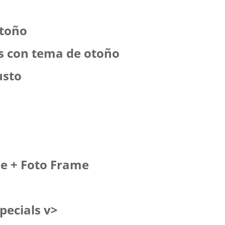
otoño
s con tema de otoño
usto
e + Foto Frame
pecials v>