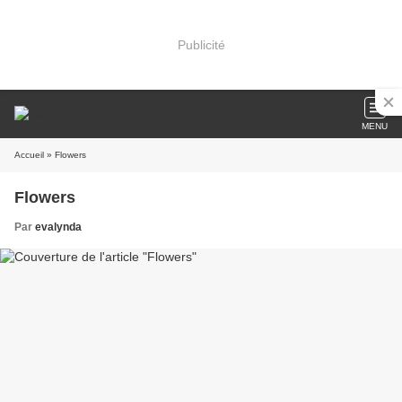
Publicité
MENU
Accueil
» Flowers
Flowers
Par
evalynda