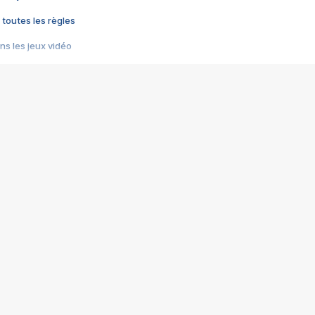
 toutes les règles
s les jeux vidéo
us choquant de Rockstar ? - Le scandale BULLY
e plus moche de Steam
du RÊVE tourne au CAUCHEMAR
pendant 8 heures
it… à tort
umiliés par un jeu vidéo
ire - Final Fantasy 8
ti un empire - Age of Empires
story DOFUS
tard, il crée l'un des pires jeux de tous les temps, MindsEye.