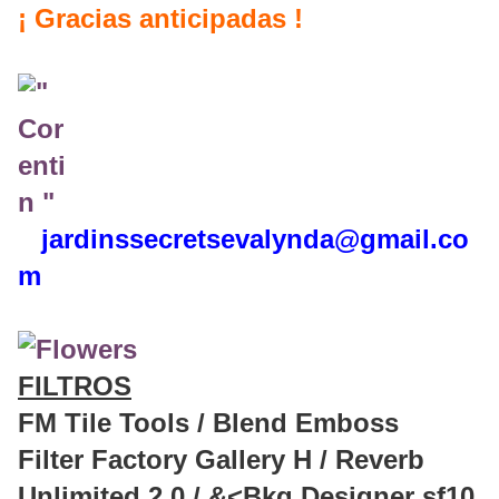
¡ Gracias anticipadas !
jardinssecretse
valynda@gmail.co
m
FILTROS
FM Tile Tools / Blend Emboss
Filter Factory Gallery H / Reverb
Unlimited 2.0 / &<Bkg Designer sf10