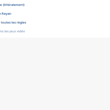
e (littéralement)
im Rayan
 toutes les règles
s les jeux vidéo
us choquant de Rockstar ? - Le scandale BULLY
e plus moche de Steam
du RÊVE tourne au CAUCHEMAR
pendant 8 heures
it… à tort
umiliés par un jeu vidéo
ire - Final Fantasy 8
ti un empire - Age of Empires