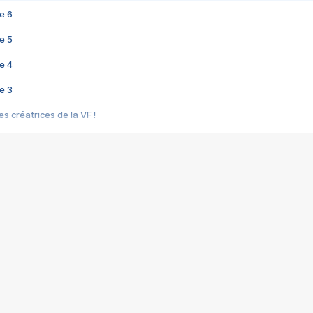
e 6
e 5
e 4
e 3
s créatrices de la VF !
e 2
e 1
e Mektoub My Love arrive enfin ! Rencontre avec Shaïn Boumedine et Sal
i : après Toni en famille
elle réalise le bouleversant Dites lui que je l'aime
ais ! Rencontre autour de Vie privée de Rebecca Zlotowski
 de Marguerite, Grave... Rencontre avec Ella Rumpf