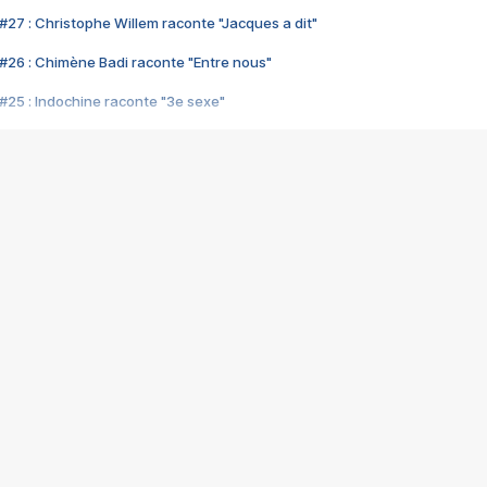
#27 : Christophe Willem raconte "Jacques a dit"
#26 : Chimène Badi raconte "Entre nous"
#25 : Indochine raconte "3e sexe"
#24 : Zaho raconte "C'est chelou"
#23 : Patrick Bruel raconte "Au café des délices"
#22 : Kyo raconte "Le chemin"
#21 : Nolwenn Leroy raconte "Cassé"
#20 : Patrick Hernandez raconte "Born to be alive"
#19 : Lorie raconte "Près de moi"
#18 : Michael Jones raconte "A nos actes manqués" (avec Jean-Jacque
#17 : Khaled raconte "Aïcha"
#16 : Corneille raconte "Parce qu'on vient de loin"