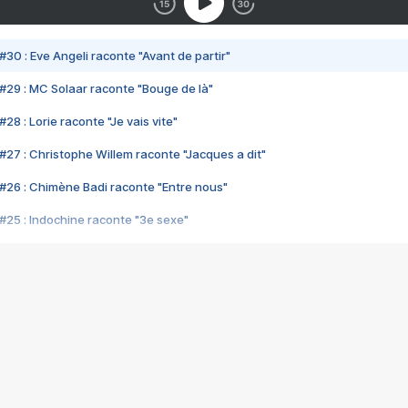
#30 : Eve Angeli raconte "Avant de partir"
#29 : MC Solaar raconte "Bouge de là"
28 : Lorie raconte "Je vais vite"
#27 : Christophe Willem raconte "Jacques a dit"
#26 : Chimène Badi raconte "Entre nous"
#25 : Indochine raconte "3e sexe"
#24 : Zaho raconte "C'est chelou"
#23 : Patrick Bruel raconte "Au café des délices"
#22 : Kyo raconte "Le chemin"
#21 : Nolwenn Leroy raconte "Cassé"
#20 : Patrick Hernandez raconte "Born to be alive"