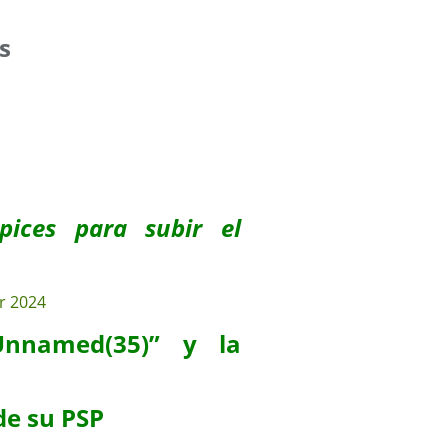
s
pices para subir el
Unnamed(35)” y la
de su PSP