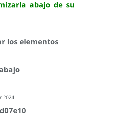
mizarla abajo de su
car los elementos
rabajo
#d07e10
9