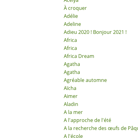
Acélya
À croquer
Adélie
Adeline
Adieu 2020 ! Bonjour 2021 !
Africa
Africa
Africa Dream
Agatha
Agatha
Agréable automne
Aïcha
Aimer
Aladin
A la mer
A l'approche de l'été
A la recherche des œufs de Pâq
A l'école