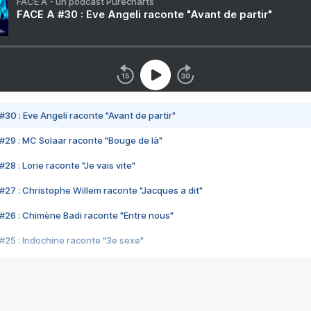
FACE A - un podcast Purecharts
FACE A #30 : Eve Angeli raconte "Avant de partir"
#30 : Eve Angeli raconte "Avant de partir"
#29 : MC Solaar raconte "Bouge de là"
28 : Lorie raconte "Je vais vite"
#27 : Christophe Willem raconte "Jacques a dit"
#26 : Chimène Badi raconte "Entre nous"
#25 : Indochine raconte "3e sexe"
#24 : Zaho raconte "C'est chelou"
#23 : Patrick Bruel raconte "Au café des délices"