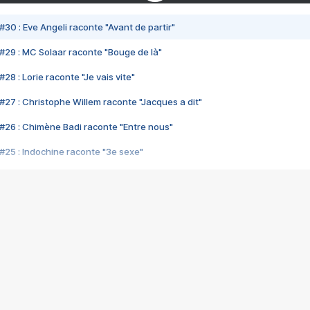
#30 : Eve Angeli raconte "Avant de partir"
#29 : MC Solaar raconte "Bouge de là"
28 : Lorie raconte "Je vais vite"
#27 : Christophe Willem raconte "Jacques a dit"
#26 : Chimène Badi raconte "Entre nous"
#25 : Indochine raconte "3e sexe"
#24 : Zaho raconte "C'est chelou"
#23 : Patrick Bruel raconte "Au café des délices"
#22 : Kyo raconte "Le chemin"
#21 : Nolwenn Leroy raconte "Cassé"
#20 : Patrick Hernandez raconte "Born to be alive"
#19 : Lorie raconte "Près de moi"