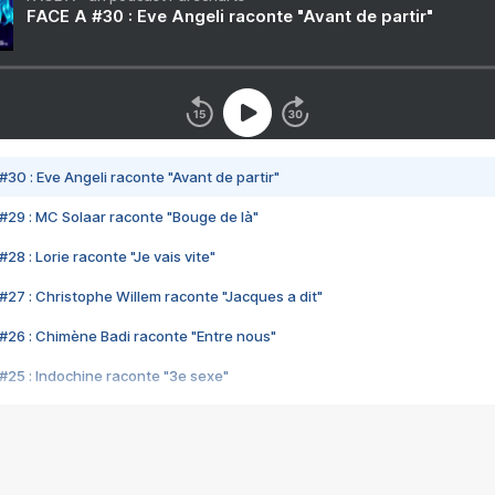
FACE A #30 : Eve Angeli raconte "Avant de partir"
#30 : Eve Angeli raconte "Avant de partir"
#29 : MC Solaar raconte "Bouge de là"
28 : Lorie raconte "Je vais vite"
#27 : Christophe Willem raconte "Jacques a dit"
#26 : Chimène Badi raconte "Entre nous"
#25 : Indochine raconte "3e sexe"
#24 : Zaho raconte "C'est chelou"
#23 : Patrick Bruel raconte "Au café des délices"