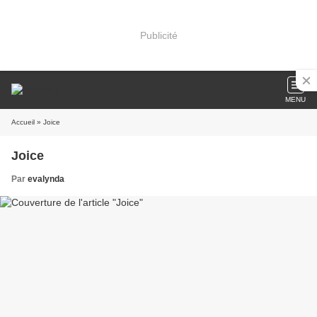
Publicité
MENU
Accueil
» Joice
Joice
Par
evalynda