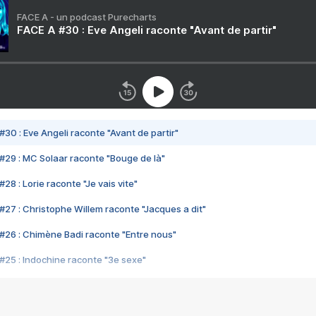
FACE A - un podcast Purecharts
FACE A #30 : Eve Angeli raconte "Avant de partir"
#30 : Eve Angeli raconte "Avant de partir"
#29 : MC Solaar raconte "Bouge de là"
28 : Lorie raconte "Je vais vite"
#27 : Christophe Willem raconte "Jacques a dit"
#26 : Chimène Badi raconte "Entre nous"
#25 : Indochine raconte "3e sexe"
#24 : Zaho raconte "C'est chelou"
#23 : Patrick Bruel raconte "Au café des délices"