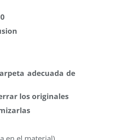
00
usion
 carpeta adecuada de
errar los originales
mizarlas
a en el material)