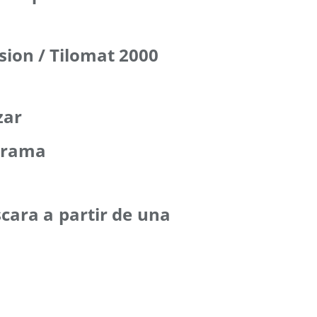
rsion / Tilomat 2000
zar
 trama
cara a partir de una