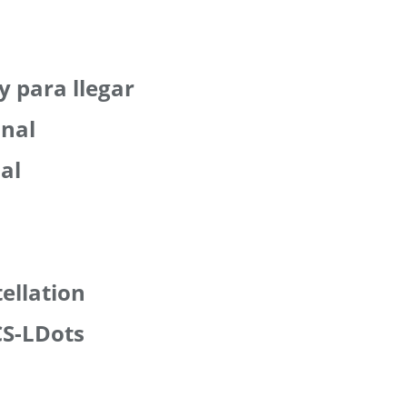
y para llegar
inal
ial
ellation
CS-LDots