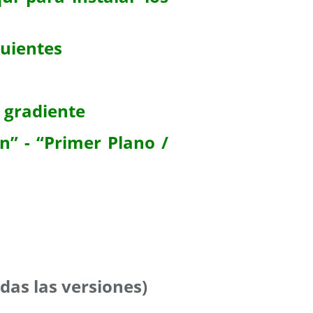
guientes
l gradiente
n” - “Primer Plano /
das las versiones)