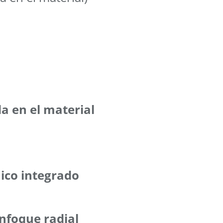
da en el material
aico integrado
nfoque radial