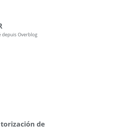
R
é depuis Overblog
utorización de