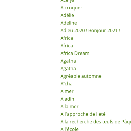
Acélya
À croquer
Adélie
Adeline
Adieu 2020 ! Bonjour 2021 !
Africa
Africa
Africa Dream
Agatha
Agatha
Agréable automne
Aïcha
Aimer
Aladin
A la mer
A l'approche de l'été
A la recherche des œufs de Pâq
A l'école