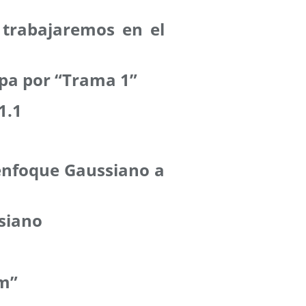
: trabajaremos en el
pa por “Trama 1”
1.1
senfoque Gaussiano a
siano
m”