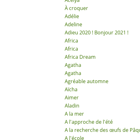
Acélya
À croquer
Adélie
Adeline
Adieu 2020 ! Bonjour 2021 !
Africa
Africa
Africa Dream
Agatha
Agatha
Agréable automne
Aïcha
Aimer
Aladin
A la mer
A l'approche de l'été
A la recherche des œufs de Pâq
A l'école