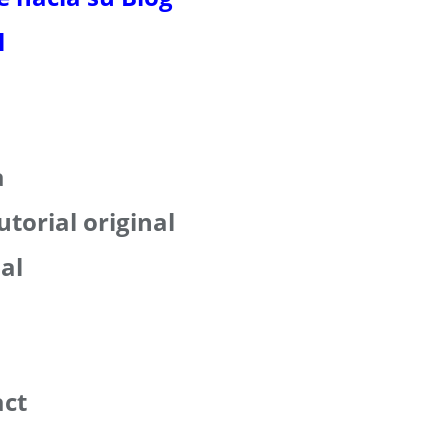
l
a
utorial original
ial
act