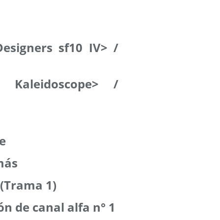
Designers sf10 IV> /
g Kaleidoscope> /
e
 más
 (Trama 1)
ón de canal alfa n° 1