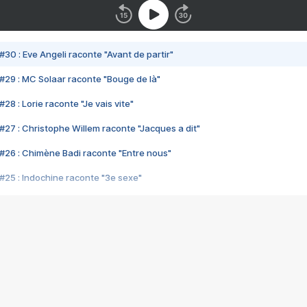
#30 : Eve Angeli raconte "Avant de partir"
#29 : MC Solaar raconte "Bouge de là"
28 : Lorie raconte "Je vais vite"
#27 : Christophe Willem raconte "Jacques a dit"
#26 : Chimène Badi raconte "Entre nous"
#25 : Indochine raconte "3e sexe"
#24 : Zaho raconte "C'est chelou"
#23 : Patrick Bruel raconte "Au café des délices"
#22 : Kyo raconte "Le chemin"
#21 : Nolwenn Leroy raconte "Cassé"
#20 : Patrick Hernandez raconte "Born to be alive"