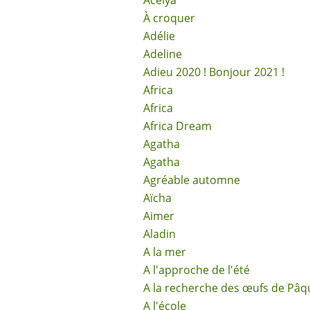
Acélya
À croquer
Adélie
Adeline
Adieu 2020 ! Bonjour 2021 !
Africa
Africa
Africa Dream
Agatha
Agatha
Agréable automne
Aïcha
Aimer
Aladin
A la mer
A l'approche de l'été
A la recherche des œufs de Pâq
A l'école