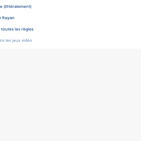
e (littéralement)
im Rayan
 toutes les règles
s les jeux vidéo
us choquant de Rockstar ? - Le scandale BULLY
e plus moche de Steam
du RÊVE tourne au CAUCHEMAR
pendant 8 heures
it… à tort
umiliés par un jeu vidéo
ire - Final Fantasy 8
ti un empire - Age of Empires