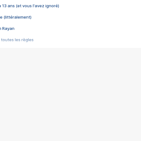
 a 13 ans (et vous l'avez ignoré)
e (littéralement)
im Rayan
 toutes les règles
s les jeux vidéo
us choquant de Rockstar ? - Le scandale BULLY
e plus moche de Steam
du RÊVE tourne au CAUCHEMAR
pendant 8 heures
it… à tort
umiliés par un jeu vidéo
ire - Final Fantasy 8