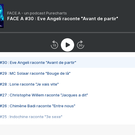
FACE A - un podcast Purecharts
FACE A #30 : Eve Angeli raconte "Avant de partir"
#30 : Eve Angeli raconte "Avant de partir"
#29 : MC Solaar raconte "Bouge de là"
28 : Lorie raconte "Je vais vite"
#27 : Christophe Willem raconte "Jacques a dit"
#26 : Chimène Badi raconte "Entre nous"
#25 : Indochine raconte "3e sexe"
#24 : Zaho raconte "C'est chelou"