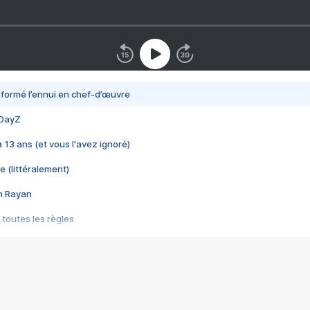
nsformé l’ennui en chef-d’œuvre
 DayZ
 a 13 ans (et vous l'avez ignoré)
e (littéralement)
im Rayan
 toutes les règles
s les jeux vidéo
us choquant de Rockstar ? - Le scandale BULLY
e plus moche de Steam