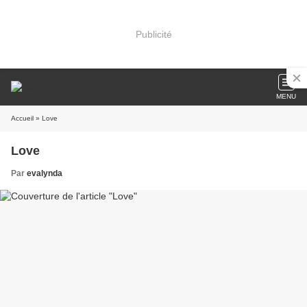
Publicité
MENU
Accueil
» Love
Love
Par
evalynda