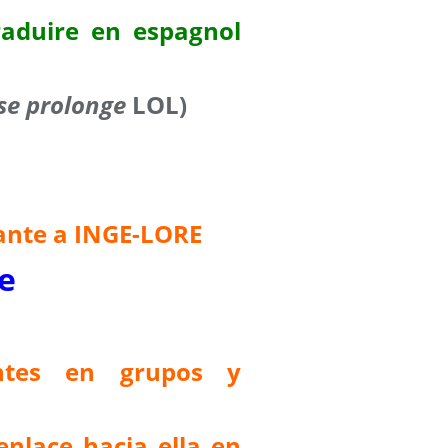
aduire en espagnol
se prolonge
LOL)
ante a INGE-LORE
e
antes en grupos y
enlace hacia ella en