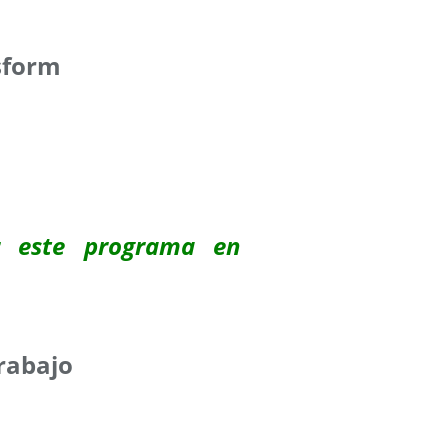
sform
r este programa en
trabajo