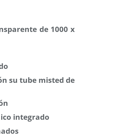
ansparente de 1000 x
odo
ión su tube misted de
ión
aico integrado
nados