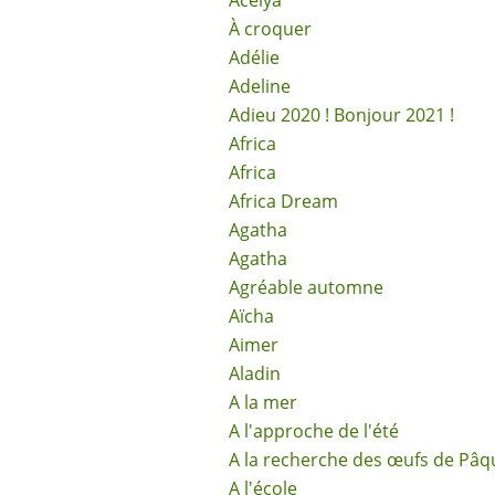
Acélya
À croquer
Adélie
Adeline
Adieu 2020 ! Bonjour 2021 !
Africa
Africa
Africa Dream
Agatha
Agatha
Agréable automne
Aïcha
Aimer
Aladin
A la mer
A l'approche de l'été
A la recherche des œufs de Pâq
A l'école