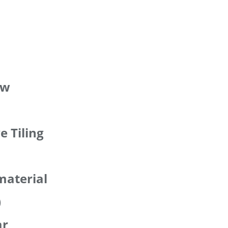
ow
e Tiling
material
)
ar