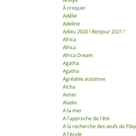
Acélya
À croquer
Adélie
Adeline
Adieu 2020 ! Bonjour 2021 !
Africa
Africa
Africa Dream
Agatha
Agatha
Agréable automne
Aïcha
Aimer
Aladin
A la mer
A l'approche de l'été
A la recherche des œufs de Pâq
A l'école