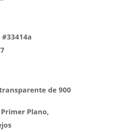
1 #33414a
c7
 transparente de 900
e Primer Plano,
ejos