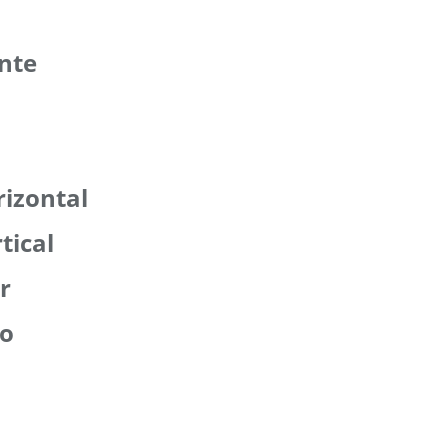
ente
rizontal
tical
r
jo