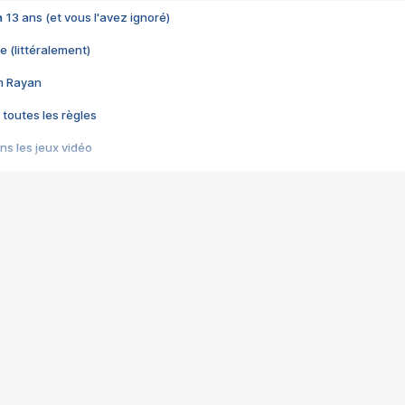
 a 13 ans (et vous l'avez ignoré)
e (littéralement)
im Rayan
 toutes les règles
s les jeux vidéo
us choquant de Rockstar ? - Le scandale BULLY
e plus moche de Steam
du RÊVE tourne au CAUCHEMAR
pendant 8 heures
it… à tort
umiliés par un jeu vidéo
ire - Final Fantasy 8