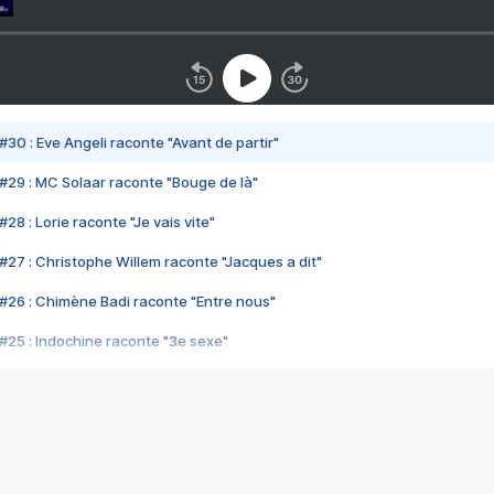
#30 : Eve Angeli raconte "Avant de partir"
#29 : MC Solaar raconte "Bouge de là"
28 : Lorie raconte "Je vais vite"
#27 : Christophe Willem raconte "Jacques a dit"
#26 : Chimène Badi raconte "Entre nous"
#25 : Indochine raconte "3e sexe"
#24 : Zaho raconte "C'est chelou"
#23 : Patrick Bruel raconte "Au café des délices"
#22 : Kyo raconte "Le chemin"