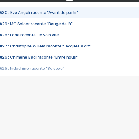
#30 : Eve Angeli raconte "Avant de partir"
#29 : MC Solaar raconte "Bouge de là"
28 : Lorie raconte "Je vais vite"
#27 : Christophe Willem raconte "Jacques a dit"
#26 : Chimène Badi raconte "Entre nous"
#25 : Indochine raconte "3e sexe"
#24 : Zaho raconte "C'est chelou"
#23 : Patrick Bruel raconte "Au café des délices"
#22 : Kyo raconte "Le chemin"
#21 : Nolwenn Leroy raconte "Cassé"
#20 : Patrick Hernandez raconte "Born to be alive"
#19 : Lorie raconte "Près de moi"